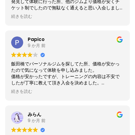
発見して体験に行った所、他のジムより価格が安くチ
ケット制でしたので無駄なく通えると思い入会しまし
た。
続きを読む
今後も続けられるように頑張りたいと思います。
Papico
9 か月 前
飯田橋でパーソナルジムを探してた所、価格が安かっ
たので気になって体験を申し込みました。
価格が安かったですが、トレーニングの内容は不安で
したが丁寧に教えて頂き入会を決めました。
無料レンタルも有りより嬉しいです。
続きを読む
みらん
9 か月 前