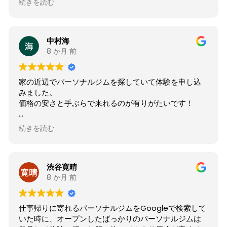
続きを読む
く伺いました。会社帰りにも立ち寄りやすく、併用し
て通えそうです。
中村海
8 か月 前
家の近辺でパーソナルジムを探していて体験を申し込
みました。
価格の安さと手ぶらで来れるのが有りがたいです！
初めてのトレーニングでしたが、楽しかったです！
続きを読む
渋谷寛晴
8 か月 前
仕事帰りに寄れるパーソナルジムをGoogleで検索して
いた時に、オープンしたばっかりのパーソナルジムは